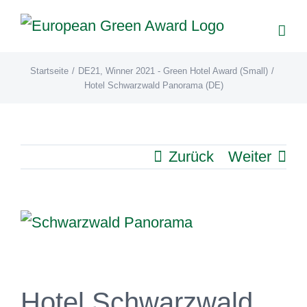
Zum
Inhalt
springen
Startseite
/
DE21
,
Winner 2021 - Green Hotel Award (Small)
/
Hotel Schwarzwald Panorama (DE)
Zurück
Weiter
View
Larger
Image
Hotel Schwarzwald