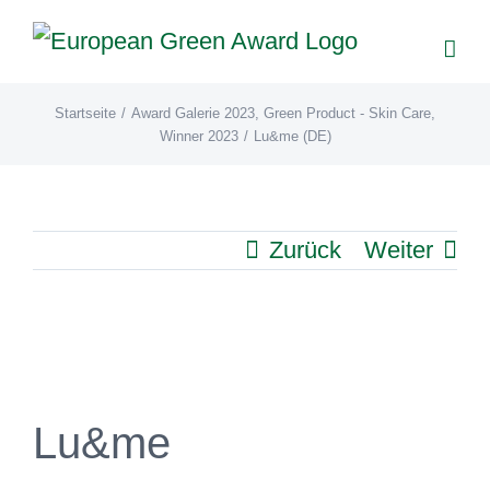
Zum
Inhalt
springen
Startseite
/
Award Galerie 2023
,
Green Product - Skin Care
,
Winner 2023
/
Lu&me (DE)
Zurück
Weiter
View
Larger
Image
Lu&me